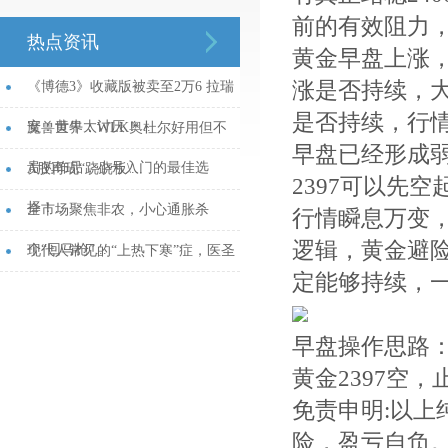
前的有效阻力，
热点资讯
黄金早盘上涨
涨是否持续，
《博德3》收藏版被卖至2万6 拉瑞
是否持续，行
安：黄牛太讨厌！...
魔兽世界：WLK奥杜尔好用但不
早盘已经形成
贵的饰品，小号入门的最佳选
A股再现“跷跷板\...
2397可以先空
择！...
全市场聚焦非农，小心通胀杀
行情瞬息万变
逻辑，黄金避
个“回马枪”...
现代人常见的“上热下寒”症，医圣
定能够持续，
张仲景：这个6味药的方子管用...
早盘操作思路
黄金2397空，止
免责申明:以
险，盈亏自负