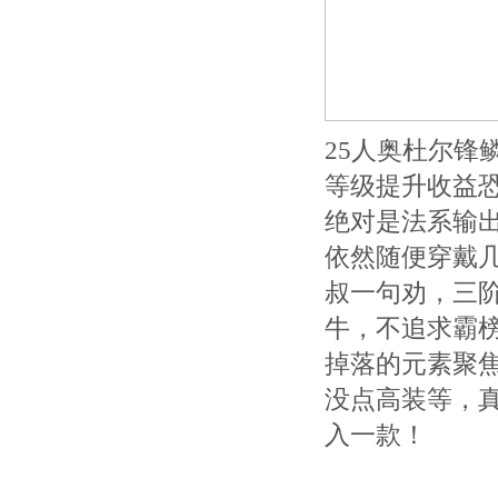
25人奥杜尔锋
等级提升收益恐
绝对是法系输
依然随便穿戴
叔一句劝，三
牛，不追求霸
掉落的元素聚焦
没点高装等，真
入一款！